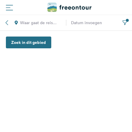
Waar gaat de reis
Datum invoegen
Routes
naar toe?
Zoek in dit gebied
Campings
Magazine
Partners
Registreren
Inloggen
Nieuwsbrief
Vragen &