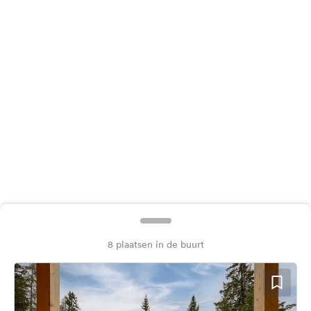
Feedback
Taal:
Nederlands
Volg
ons
op
social
media
Facebook
Instagram
8 plaatsen in de buurt