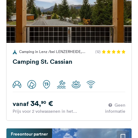
Camping in Lenz /bei LENZERHEIDE,
(12)
Zwitserland
Camping St. Cassian
34,
€
90
vanaf
Geen
Prijs voor 2 volwassenen in het
informatie
hoogseizoen
Freeontour partner