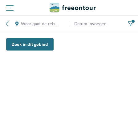
Waar gaat de reis
Datum invoegen
Routes
naar toe?
Zoek in dit gebied
Campings
Magazine
Partners
Registreren
Inloggen
Nieuwsbrief
Vragen &