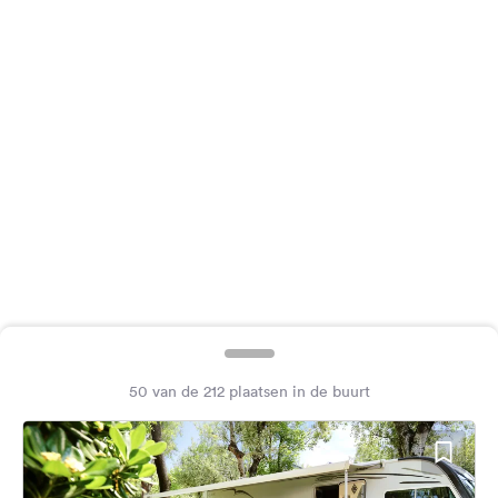
Feedback
Taal:
Nederlands
Volg
ons
op
social
media
Facebook
Instagram
50 van de 212 plaatsen in de buurt