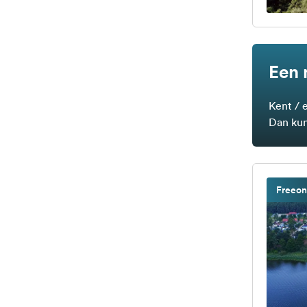
Een 
Kent / 
Dan kun
Freeon