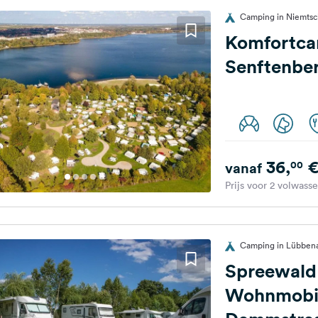
Camping in Niemtsch
Komfortc
Senftenbe
36,
00
vanaf
Prijs voor 2 volwass
Camping in Lübbena
Spreewald
Wohnmobi