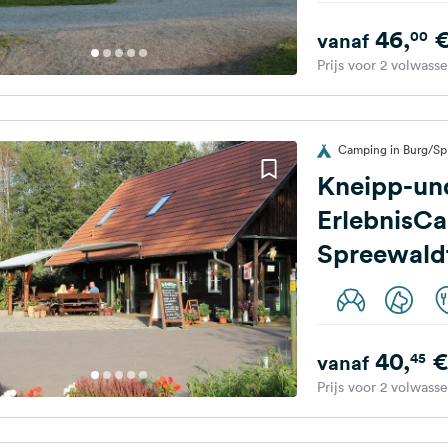
46,
00
vanaf
Prijs voor 2 volwass
Camping in Burg/Sp
Kneipp-un
ErlebnisC
Spreewald
40,
€
45
vanaf
Prijs voor 2 volwass