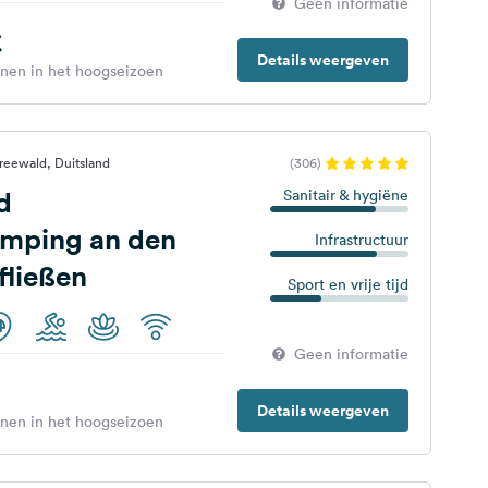
Geen informatie
€
Details weergeven
enen in het hoogseizoen
reewald, Duitsland
(306)
d
Sanitair & hygiëne
amping an den
Infrastructuur
fließen
Sport en vrije tijd
Geen informatie
Details weergeven
enen in het hoogseizoen