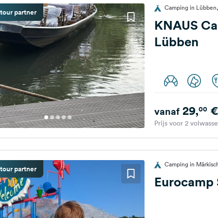
Camping in Lübben,
tour partner
KNAUS Ca
Lübben
29,
€
00
vanaf
Prijs voor 2 volwass
Camping in Märkisch
tour partner
Eurocamp 