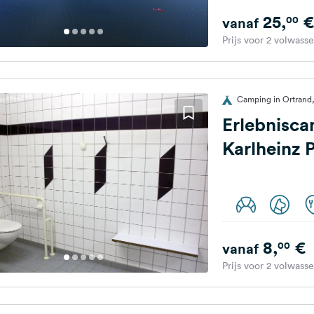
25,
€
00
vanaf
Prijs voor 2 volwass
Camping in Ortrand,
Erlebnisca
Karlheinz P
8,
€
00
vanaf
Prijs voor 2 volwass