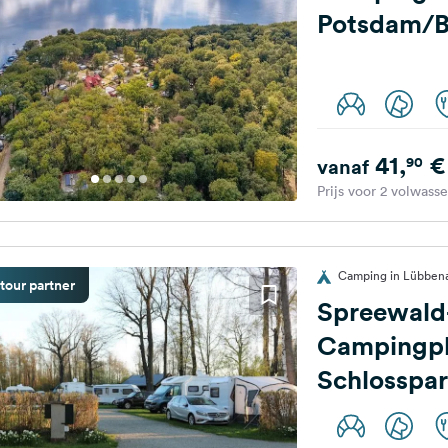
Potsdam/B
41,
€
90
vanaf
Prijs voor 2 volwass
Camping in Lübbena
tour partner
Spreewald
Campingpl
Schlosspar