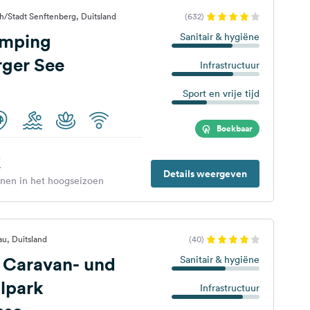
/Stadt Senftenberg, Duitsland
(632)
amping
Sanitair & hygiëne
rger See
Infrastructuur
Sport en vrije tijd
Boekbaar
€
Details weergeven
enen in het hoogseizoen
u, Duitsland
(40)
 Caravan- und
Sanitair & hygiëne
lpark
Infrastructuur