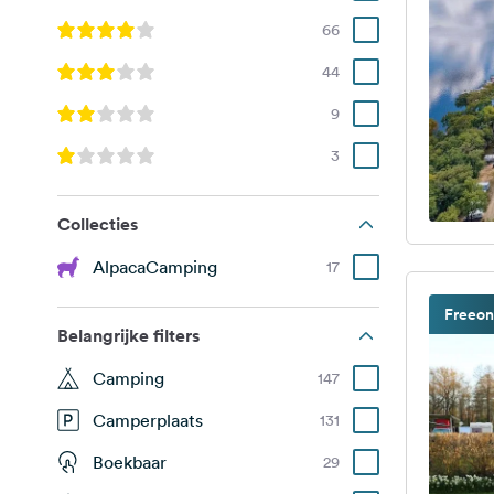
66
44
9
3
Collecties
AlpacaCamping
17
Freeon
Belangrijke filters
Camping
147
Camperplaats
131
Boekbaar
29