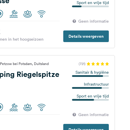
sse
Sport en vrije tijd
Geen informatie
€
Details weergeven
enen in het hoogseizoen
Petzow bei Potsdam, Duitsland
(721)
ing Riegelspitze
Sanitair & hygiëne
Infrastructuur
Sport en vrije tijd
Geen informatie
Details weergeven