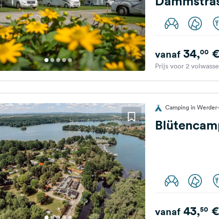
Dammstra
34,
00
vanaf
Prijs voor 2 volwass
Camping in Werder-
Blütencamp
43,
€
50
vanaf