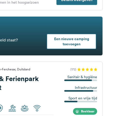
enen in het hoogseizoen
Een nieuwe camping
eld staat?
toevoegen
-Ferchesar, Duitsland
(172)
& Ferienpark
Sanitair & hygiëne
t
Infrastructuur
Sport en vrije tijd
Boekbaar