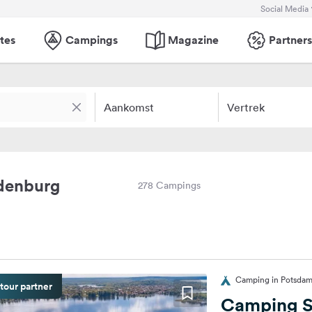
Social Media
tes
Campings
Magazine
Partners
Aankomst
Vertrek
denburg
278 Campings
Camping in Potsdam
tour partner
Camping S