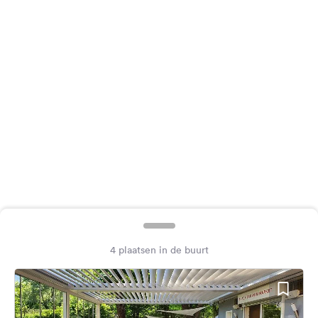
Feedback
Taal:
Nederlands
Volg
ons
op
social
media
Facebook
Instagram
4 plaatsen in de buurt