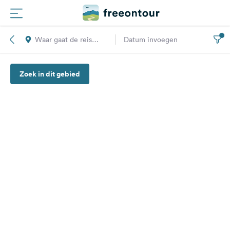
Waar gaat de reis
Datum invoegen
Routes
naar toe?
Zoek in dit gebied
Campings
Magazine
Partners
Registreren
Inloggen
Nieuwsbrief
Vragen &