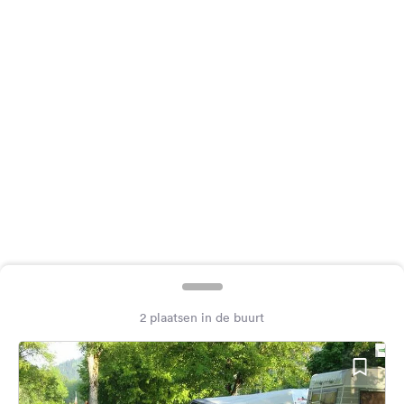
Feedback
Taal:
Nederlands
Volg
ons
op
social
media
Facebook
Instagram
2 plaatsen in de buurt