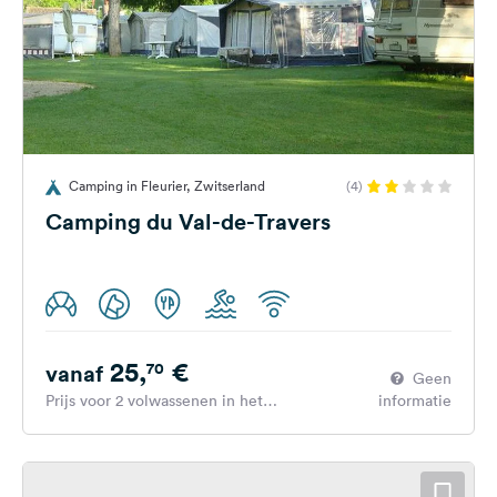
Camping in Fleurier, Zwitserland
(4)
Camping du Val-de-Travers
25,
€
70
vanaf
Geen
Prijs voor 2 volwassenen in het
informatie
hoogseizoen