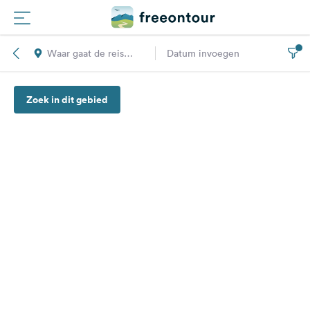
Waar gaat de reis
Datum invoegen
Routes
naar toe?
Zoek in dit gebied
Campings
Magazine
Partners
Registreren
Inloggen
Nieuwsbrief
Vragen &