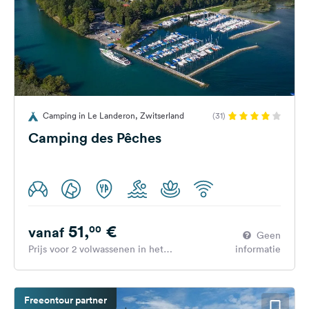
Camping in Le Landeron, Zwitserland
(31)
Camping des Pêches
51,
€
00
vanaf
Geen
Prijs voor 2 volwassenen in het
informatie
hoogseizoen
Freeontour partner