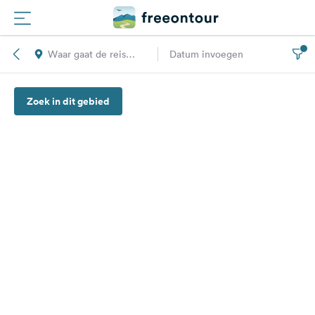
Waar gaat de reis
Datum invoegen
Routes
naar toe?
Zoek in dit gebied
Campings
Magazine
Partners
Registreren
Inloggen
Nieuwsbrief
Vragen &