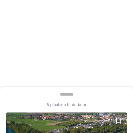
Feedback
Taal:
Nederlands
Volg
ons
op
social
media
Facebook
Instagram
18 plaatsen in de buurt