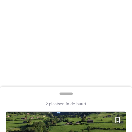
Feedback
Taal:
Nederlands
Volg
ons
op
social
media
Facebook
Instagram
2 plaatsen in de buurt