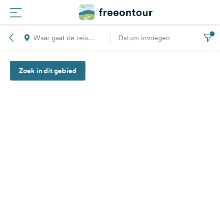
Waar gaat de reis
Datum invoegen
Routes
naar toe?
Zoek in dit gebied
Campings
Magazine
Partners
Registreren
Inloggen
Nieuwsbrief
Vragen &