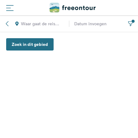
Waar gaat de reis
Datum invoegen
Routes
naar toe?
Zoek in dit gebied
Campings
Magazine
Partners
Registreren
Inloggen
Nieuwsbrief
Vragen &