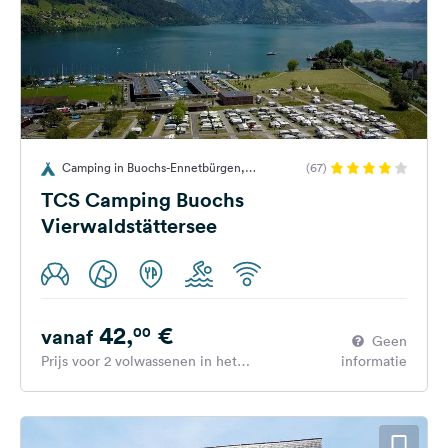
Camping in Buochs-Ennetbürgen,
(67)
Zwitserland
TCS Camping Buochs
Vierwaldstättersee
42,
€
00
vanaf
Geen
Prijs voor 2 volwassenen in het
informatie
hoogseizoen