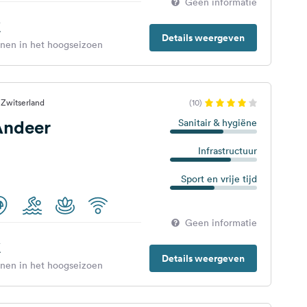
Geen informatie
€
Details weergeven
enen in het hoogseizoen
 Zwitserland
(10)
Andeer
Sanitair & hygiëne
Infrastructuur
Sport en vrije tijd
Geen informatie
€
Details weergeven
enen in het hoogseizoen