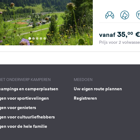
35,
€
00
vanaf
Prijs voor 2 volwass
 HET ONDERWERP KAMPEREN
MEEDOEN
campings en camperplaatsen
Uw eigen route plannen
gen voor sportievelingen
Registreren
gen voor genieters
gen voor cultuurliefhebbers
en voor de hele familie