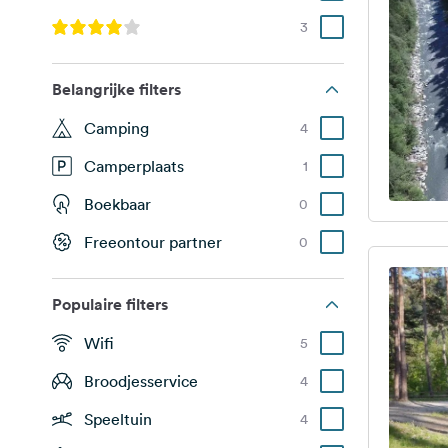
3
Belangrijke filters
Camping
4
Camperplaats
1
Boekbaar
0
Freeontour partner
0
Populaire filters
Wifi
5
Broodjesservice
4
Speeltuin
4