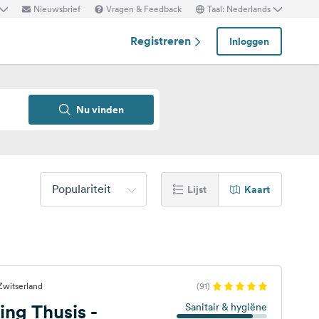
Nieuwsbrief
Vragen & Feedback
Taal: Nederlands
Registreren
Inloggen
Nu vinden
Populariteit
Lijst
Kaart
Zwitserland
(91)
ng Thusis -
Sanitair & hygiëne