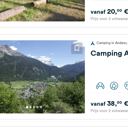
20,
00
vanaf
Prijs voor 2 volwass
Camping in Andeer,
Camping 
38,
00
vanaf
Prijs voor 2 volwass