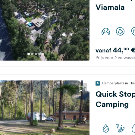
Viamala
44,
00
vanaf
Prijs voor 2 volwass
Camperplaats in Thu
Quick Sto
Camping