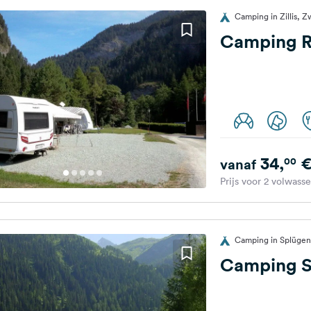
Camping in Zillis, Z
Camping R
34,
00
vanaf
Prijs voor 2 volwass
Camping in Splügen
Camping S