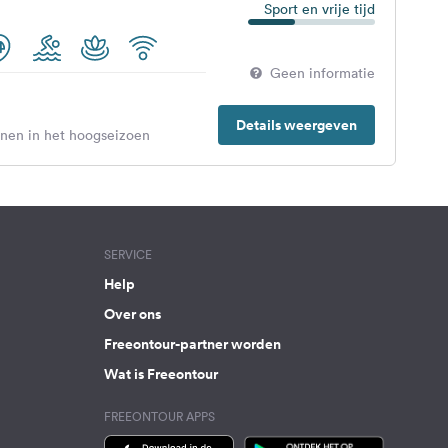
Sport en vrije tijd
Geen informatie
Details weergeven
enen in het hoogseizoen
SERVICE
Help
Over ons
Freeontour-partner worden
Wat is Freeontour
FREEONTOUR APPS