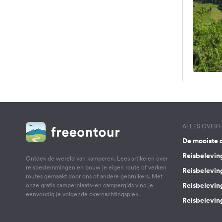
ALLES OVER
De mooiste 
Reisbelevin
Ontdek de wereld van kamperen. Lees artikelen over
reisbestemmingen en bouw je eigen route of verken
Reisbelevin
routes gemaakt door ons of andere gebruikers. Met
Reisbelevin
onze gratis camperplaats- en campergids vind je
eenvoudig je volgende overnachtingsplek.
Reisbeleving