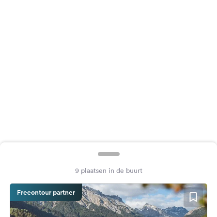
Feedback
Taal:
Nederlands
Volg
ons
op
social
media
Facebook
Instagram
9 plaatsen in de buurt
Freeontour partner