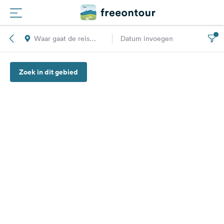
Waar gaat de reis
Datum invoegen
Routes
naar toe?
Zoek in dit gebied
Campings
Magazine
Partners
Registreren
Inloggen
Nieuwsbrief
Vragen &