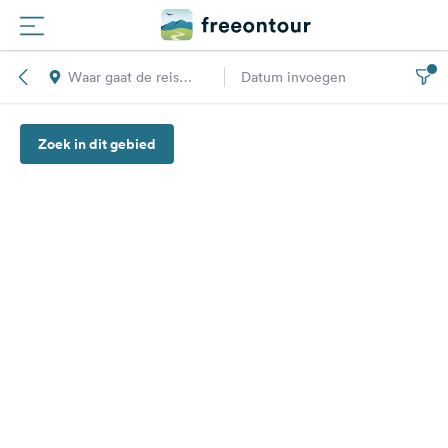
Waar gaat de reis
Datum invoegen
Routes
naar toe?
Zoek in dit gebied
Campings
Magazine
Partners
Registreren
Inloggen
Nieuwsbrief
Vragen &