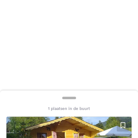
Feedback
Taal:
Nederlands
Volg
ons
op
social
media
Facebook
Instagram
1 plaatsen in de buurt