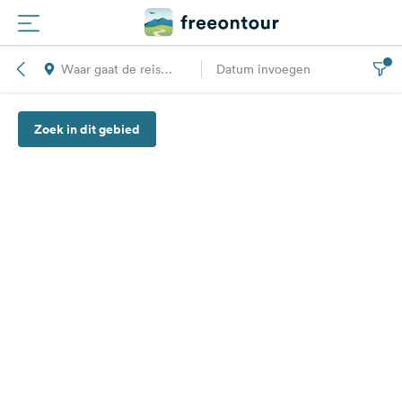
Waar gaat de reis
Datum invoegen
Routes
naar toe?
Zoek in dit gebied
Campings
Magazine
Partners
Registreren
Inloggen
Nieuwsbrief
Vragen &