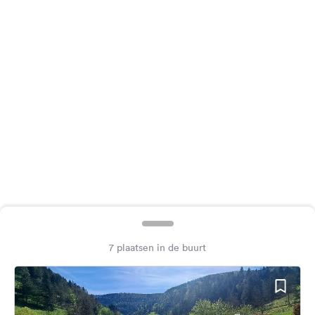
Feedback
Taal:
Nederlands
Volg
ons
op
social
media
Facebook
Instagram
7 plaatsen in de buurt