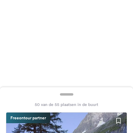
Feedback
Taal:
Nederlands
Volg
ons
op
social
media
Facebook
Instagram
50 van de 55 plaatsen in de buurt
Freeontour partner