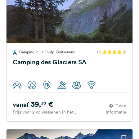
Camping in La Fouly, Zwitserland
(7)
Camping des Glaciers SA
39,
€
30
vanaf
Geen
Prijs voor 2 volwassenen in het
informatie
hoogseizoen