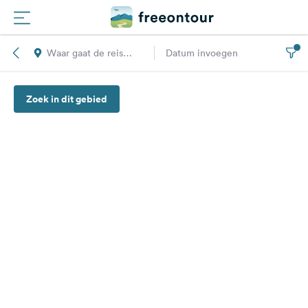
Waar gaat de reis
Datum invoegen
Routes
naar toe?
Zoek in dit gebied
Campings
Magazine
Partners
Registreren
Inloggen
Nieuwsbrief
Vragen &