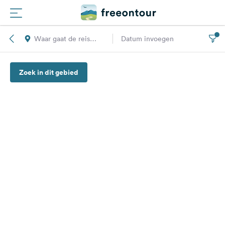
Waar gaat de reis
Datum invoegen
Routes
naar toe?
Zoek in dit gebied
Campings
Magazine
Partners
Registreren
Inloggen
Nieuwsbrief
Vragen &