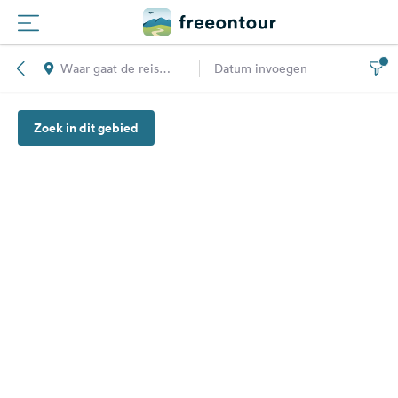
Waar gaat de reis
Datum invoegen
Routes
naar toe?
Zoek in dit gebied
Campings
Magazine
Partners
Registreren
Inloggen
Nieuwsbrief
Vragen &