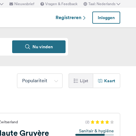
Nieuwsbrief
Vragen & Feedback
Taal: Nederlands
Registreren
Inloggen
Nu vinden
Populariteit
Lijst
Kaart
Zwitserland
(2)
aute Gruyère
Sanitair & hygiëne