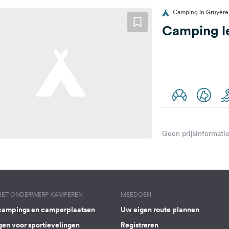
Camping in Gruyères
Camping le
Geen prijsinformatie
 HET ONDERWERP KAMPEREN
MEEDOEN
campings en camperplaatsen
Uw eigen route plannen
gen voor sportievelingen
Registreren