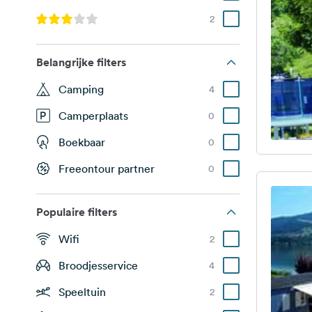
2
Belangrijke filters
Camping
4
Camperplaats
0
Boekbaar
0
Freeontour partner
0
Populaire filters
Wifi
2
Broodjesservice
4
Speeltuin
2