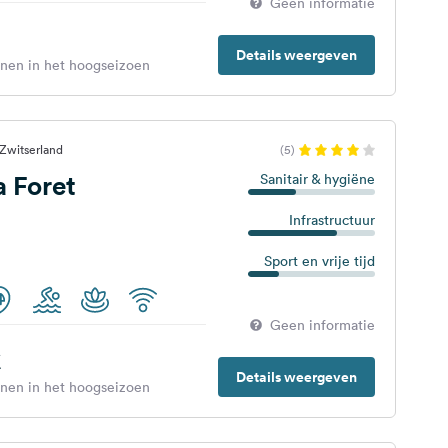
Geen informatie
Details weergeven
enen in het hoogseizoen
Zwitserland
(5)
 Foret
Sanitair & hygiëne
Infrastructuur
Sport en vrije tijd
Geen informatie
€
Details weergeven
enen in het hoogseizoen