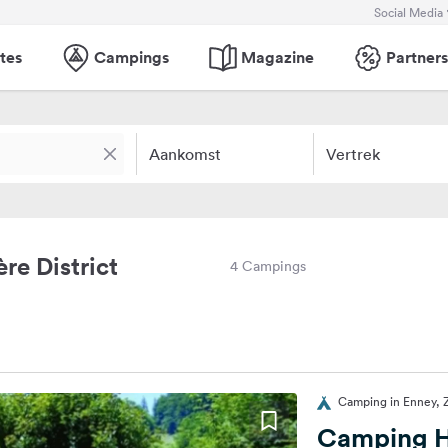
Social Media
tes
Campings
Magazine
Partners
Aankomst
Vertrek
e District
4 Campings
Camping in Enney, 
Camping H