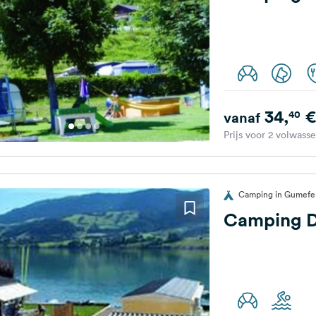
34,
€
40
vanaf
Prijs voor 2 volwass
Camping in Gumefen
Camping D