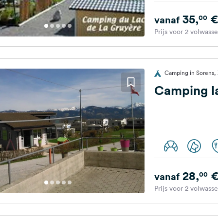
35,
€
00
vanaf
Prijs voor 2 volwass
Camping in Sorens, 
Camping la
28,
00
vanaf
Prijs voor 2 volwass