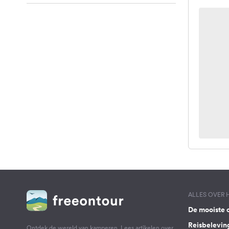
ALLES OVER
De mooiste 
Reisbelevin
Ontdek de wereld van kamperen. Lees artikelen over