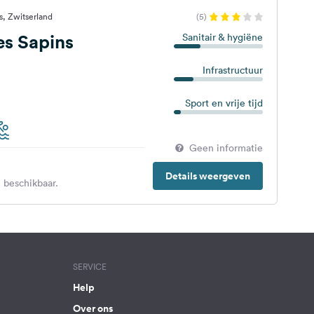
, Zwitserland
(5)
s Sapins
Sanitair & hygiëne
Infrastructuur
Sport en vrije tijd
Geen informatie
Details weergeven
 beschikbaar.
SERVICE
Help
Over ons