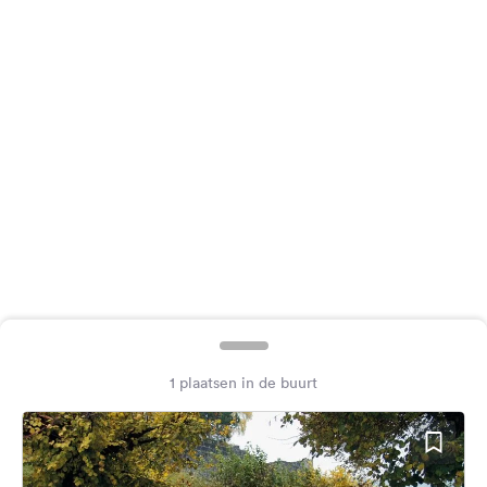
Feedback
Taal:
Nederlands
Volg
ons
op
social
media
Facebook
Instagram
1 plaatsen in de buurt