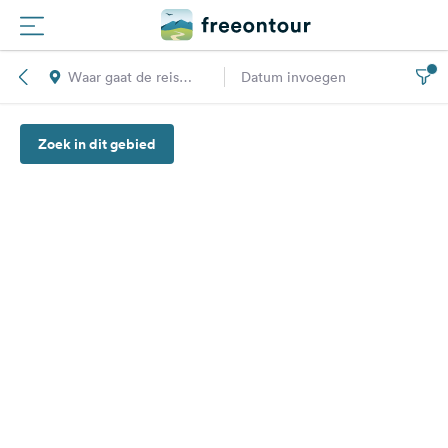
Waar gaat de reis
Datum invoegen
Routes
naar toe?
Zoek in dit gebied
Campings
Magazine
Partners
Registreren
Inloggen
Nieuwsbrief
Vragen &