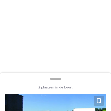
Feedback
Taal:
Nederlands
Volg
ons
op
social
media
Facebook
Instagram
2 plaatsen in de buurt