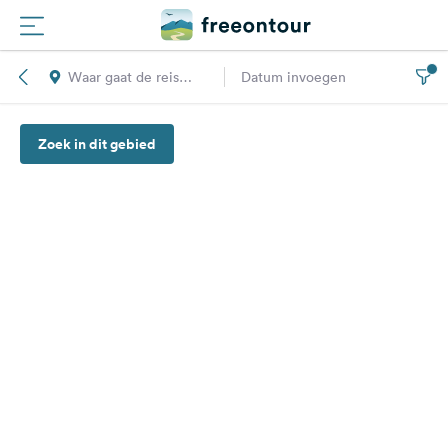
Waar gaat de reis
Datum invoegen
Routes
naar toe?
Zoek in dit gebied
Campings
Magazine
Partners
Registreren
Inloggen
Nieuwsbrief
Vragen &