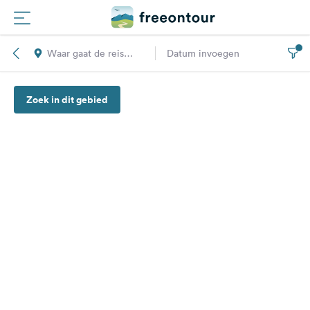
Waar gaat de reis
Datum invoegen
Routes
naar toe?
Zoek in dit gebied
Campings
Magazine
Partners
Registreren
Inloggen
Nieuwsbrief
Vragen &