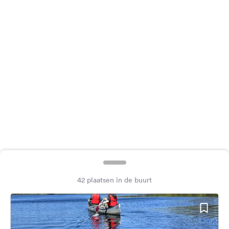
Feedback
Taal:
Nederlands
Volg
ons
op
social
media
Facebook
Instagram
42 plaatsen in de buurt