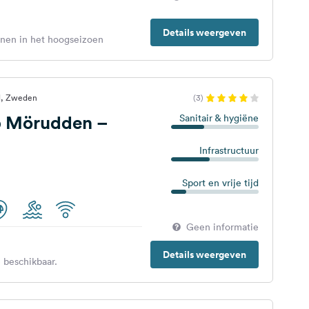
Details weergeven
enen in het hoogseizoen
l, Zweden
(3)
p Mörudden –
Sanitair & hygiëne
Infrastructuur
Sport en vrije tijd
Geen informatie
Details weergeven
 beschikbaar.