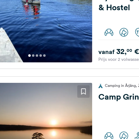
& Hostel
32,
€
00
vanaf
Prijs voor 2 volwass
Camping in Årjäng,
Camp Grin