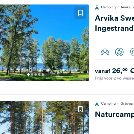
Camping in Arvika,
Arvika Sw
Ingestrand
26,
00
vanaf
Prijs voor 2 volwass
Camping in Gräsma
Naturcam