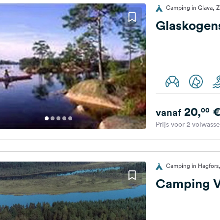
Camping in Glava,
Glaskogen
20,
00
vanaf
Prijs voor 2 volwass
Camping in Hagfor
Camping V