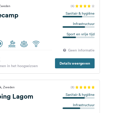
 Zweden
(6)
ecamp
Sanitair & hygiëne
Infrastructuur
Sport en vrije tijd
Geen informatie
€
Details weergeven
enen in het hoogseizoen
rk, Zweden
(8)
ping Lagom
Sanitair & hygiëne
Infrastructuur