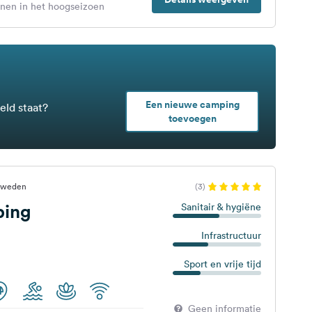
enen in het hoogseizoen
Een nieuwe camping
eld staat?
toevoegen
 Zweden
(3)
ping
Sanitair & hygiëne
Infrastructuur
Sport en vrije tijd
Geen informatie