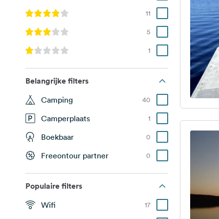
11
5
1
Belangrijke filters
Camping
40
Camperplaats
1
Boekbaar
0
Freeontour partner
0
Populaire filters
Wifi
17