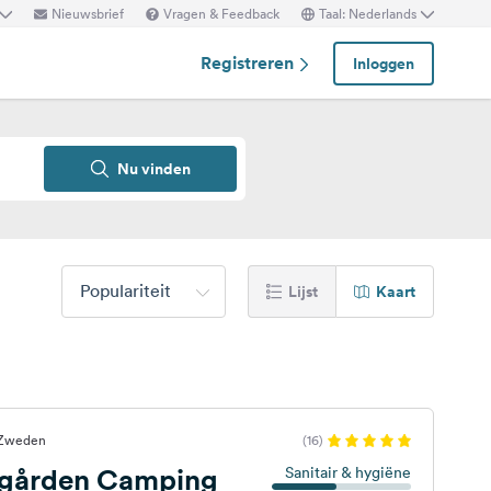
Nieuwsbrief
Vragen & Feedback
Taal: Nederlands
Registreren
Inloggen
Nu vinden
Populariteit
Lijst
Kaart
 Zweden
(16)
gården Camping
Sanitair & hygiëne