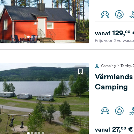
129,
00
vanaf
Prijs voor 2 volwass
Camping in Torsby,
Värmlands 
Camping
27,
€
00
vanaf