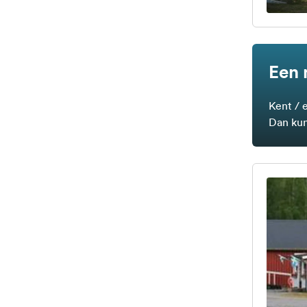
Een 
Kent / 
Dan kun