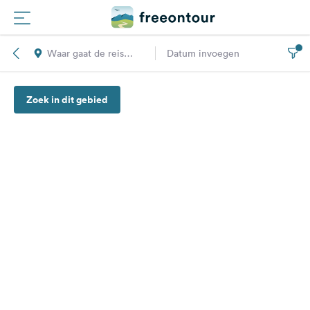
Waar gaat de reis
Datum invoegen
Routes
naar toe?
Zoek in dit gebied
Campings
Magazine
Partners
Registreren
Inloggen
Nieuwsbrief
Vragen &