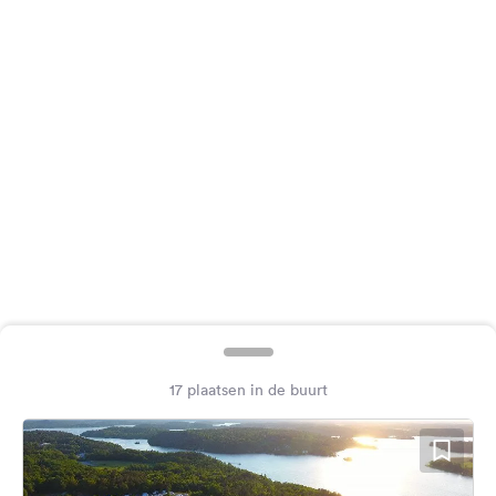
Feedback
Taal:
Nederlands
Volg
ons
op
social
media
Facebook
Instagram
17 plaatsen in de buurt