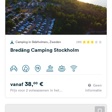
Camping in Skärholmen, Zweden
(49)
Bredäng Camping Stockholm
38,
€
00
vanaf
Geen
Prijs voor 2 volwassenen in het
informatie
hoogseizoen