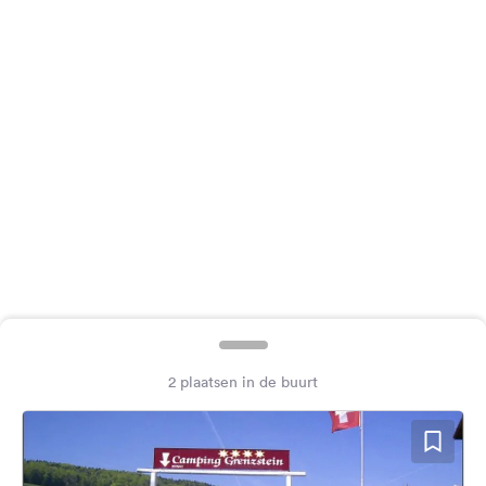
Feedback
Taal:
Nederlands
Volg
ons
op
social
media
Facebook
Instagram
2 plaatsen in de buurt