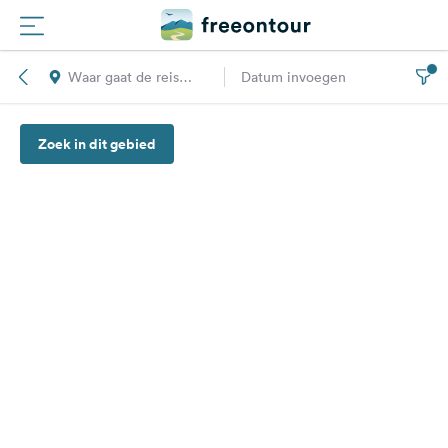
Waar gaat de reis
Datum invoegen
Routes
naar toe?
Zoek in dit gebied
Campings
Magazine
Partners
Registreren
Inloggen
Nieuwsbrief
Vragen &