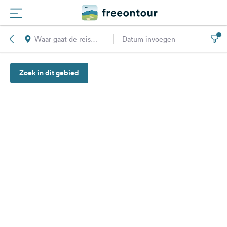
Waar gaat de reis
Datum invoegen
Routes
naar toe?
Zoek in dit gebied
Campings
Magazine
Partners
Registreren
Inloggen
Nieuwsbrief
Vragen &