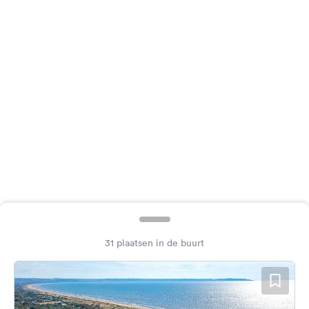
Feedback
Taal:
Nederlands
Volg
ons
op
social
media
Facebook
Instagram
31 plaatsen in de buurt