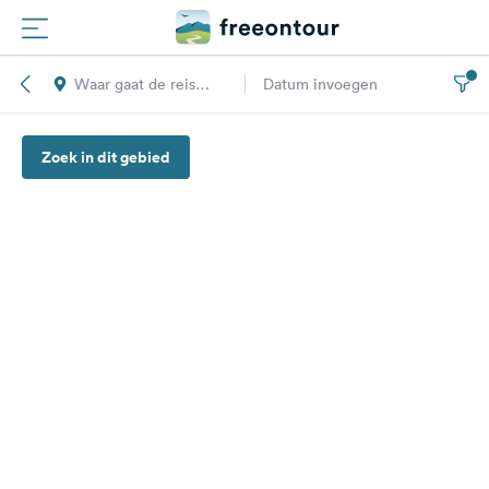
Waar gaat de reis
Datum invoegen
Routes
naar toe?
Zoek in dit gebied
Campings
Magazine
Partners
Registreren
Inloggen
Nieuwsbrief
Vragen &