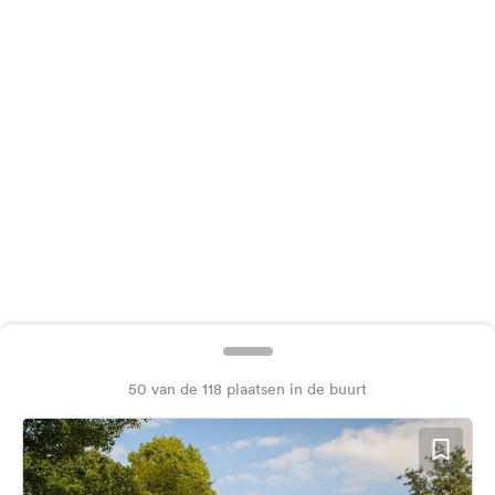
Feedback
Taal:
Nederlands
Volg
ons
op
social
media
Facebook
Instagram
50 van de 118 plaatsen in de buurt