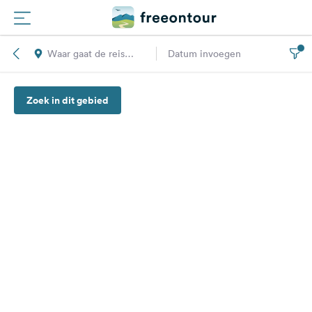
Waar gaat de reis
Datum invoegen
Routes
naar toe?
Zoek in dit gebied
Campings
Magazine
Partners
Registreren
Inloggen
Nieuwsbrief
Vragen &