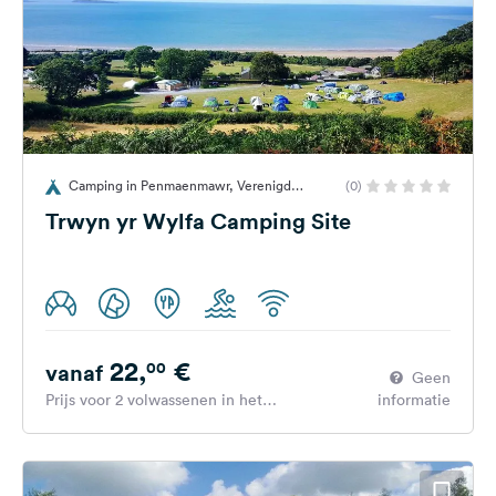
Camping in Penmaenmawr, Verenigd
(0)
Koninkrijk
Trwyn yr Wylfa Camping Site
22,
€
00
vanaf
Geen
Prijs voor 2 volwassenen in het
informatie
hoogseizoen