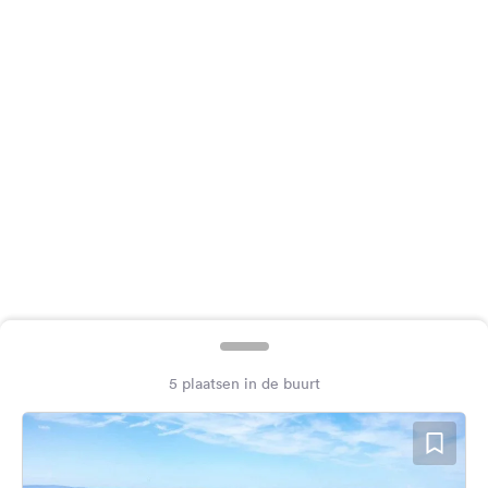
Feedback
Taal:
Nederlands
Volg
ons
op
social
media
Facebook
Instagram
5 plaatsen in de buurt