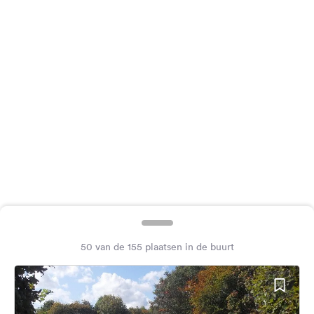
Feedback
Taal:
Nederlands
Volg
ons
op
social
media
Facebook
Instagram
50 van de 155 plaatsen in de buurt