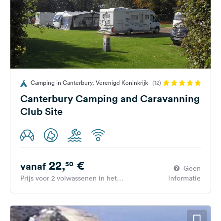
Camping in Canterbury, Verenigd Koninkrijk
(12)
Canterbury Camping and Caravanning
Club Site
22,
€
50
vanaf
Geen
Prijs voor 2 volwassenen in het
informatie
hoogseizoen