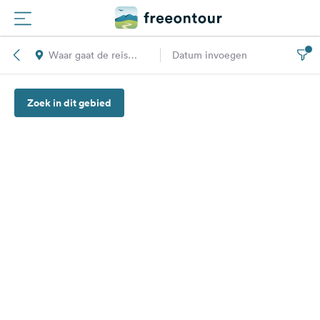
Waar gaat de reis
Datum invoegen
Routes
naar toe?
Zoek in dit gebied
Campings
Magazine
Partners
Registreren
Inloggen
Nieuwsbrief
Vragen &