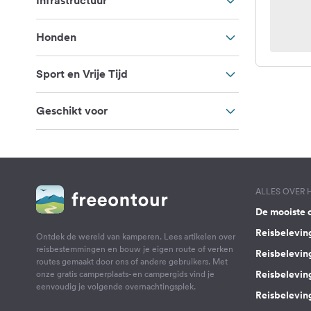
Infrastructuur
Honden
Sport en Vrije Tijd
Geschikt voor
ALLES OVER
De mooiste 
Reisbelevin
Ontdek de wereld van kamperen. Lees artikelen over
reisbestemmingen en bouw je eigen route of verken
Reisbelevin
routes gemaakt door ons of andere gebruikers. Met
Reisbelevin
onze gratis camperplaats- en campergids vind je
eenvoudig je volgende overnachtingsplek.
Reisbeleving