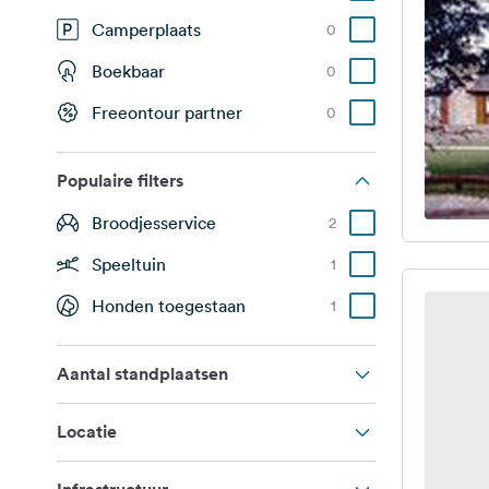
Camperplaats
0
Boekbaar
0
Freeontour partner
0
Populaire filters
Broodjesservice
2
Speeltuin
1
Honden toegestaan
1
Aantal standplaatsen
Locatie