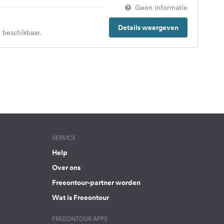
Geen informatie
Details weergeven
 beschikbaar.
SERVICE
Help
Over ons
Freeontour-partner worden
Wat is Freeontour
FREEONTOUR APPS