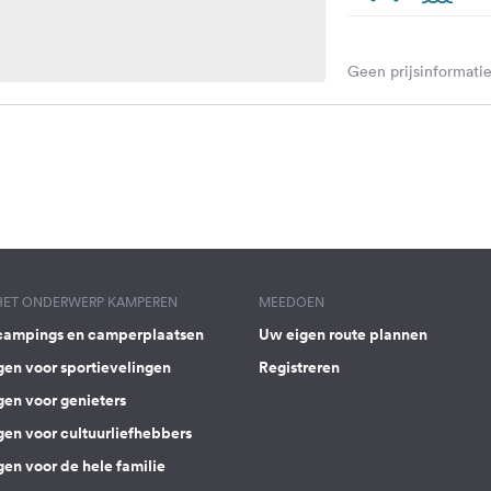
Geen prijsinformatie
 HET ONDERWERP KAMPEREN
MEEDOEN
campings en camperplaatsen
Uw eigen route plannen
gen voor sportievelingen
Registreren
gen voor genieters
gen voor cultuurliefhebbers
en voor de hele familie