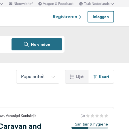
Nieuwsbrief
Vragen & Feedback
Taal: Nederlands
Registreren
Inloggen
Nu vinden
Populariteit
Lijst
Kaart
ow, Verenigd Koninkrijk
(0)
Caravan and
Sanitair & hygiëne