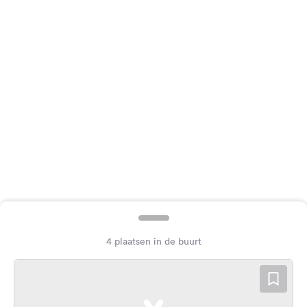
Feedback
Taal:
Nederlands
Volg
ons
op
social
media
Facebook
Instagram
4 plaatsen in de buurt