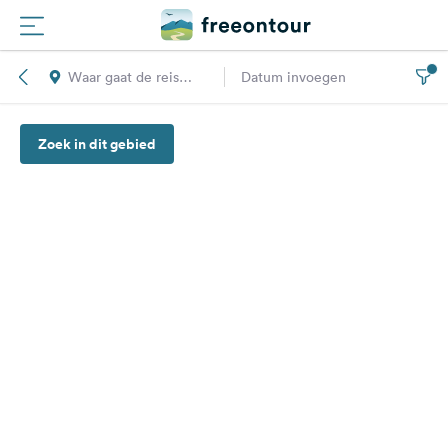
Waar gaat de reis
Datum invoegen
Routes
naar toe?
Zoek in dit gebied
Campings
Magazine
Partners
Registreren
Inloggen
Nieuwsbrief
Vragen &