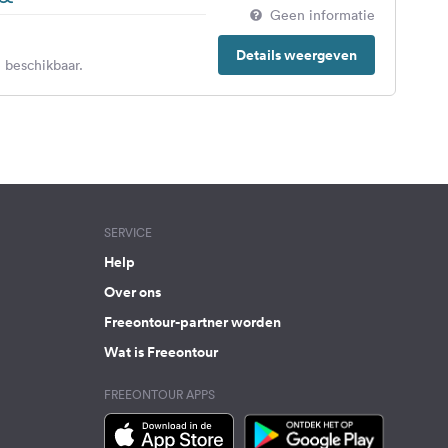
Geen informatie
Details weergeven
 beschikbaar.
SERVICE
Help
Over ons
Freeontour-partner worden
Wat is Freeontour
FREEONTOUR APPS