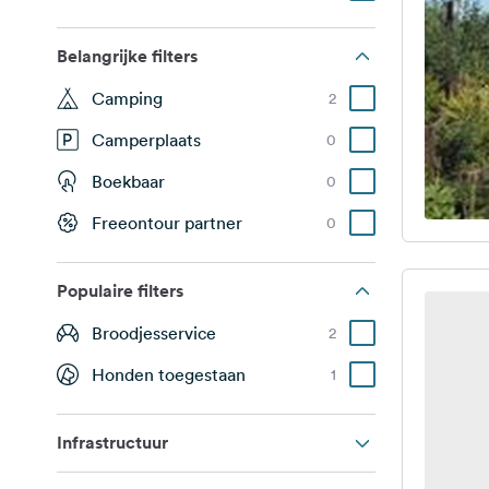
Belangrijke filters
Camping
2
Camperplaats
0
Boekbaar
0
Freeontour partner
0
Populaire filters
Broodjesservice
2
Honden toegestaan
1
Infrastructuur