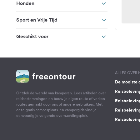
Honden
Sport en Vrije Tijd
Geschikt voor
ALLES OVER
De mooiste 
Reisbelevin
Ontdek de wereld van kamperen. Lees artikelen over
reisbestemmingen en bouw je eigen route of verken
Reisbelevin
routes gemaakt door ons of andere gebruikers. Met
Reisbelevin
onze gratis camperplaats- en campergids vind je
eenvoudig je volgende overnachtingsplek.
Reisbeleving