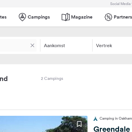
Social Media
tes
Campings
Magazine
Partners
Aankomst
Vertrek
and
2 Campings
Camping in Oakham,
Greendale