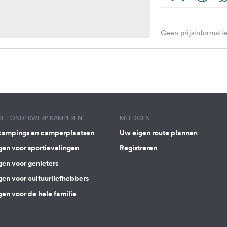
Geen prijsinformatie
 HET ONDERWERP KAMPEREN
MEEDOEN
campings en camperplaatsen
Uw eigen route plannen
gen voor sportievelingen
Registreren
gen voor genieters
gen voor cultuurliefhebbers
en voor de hele familie