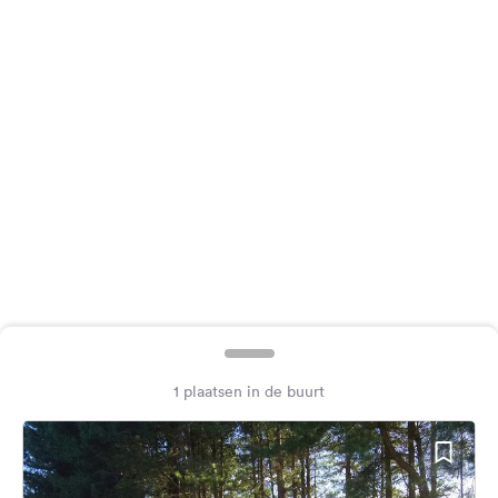
Feedback
Taal:
Nederlands
Volg
ons
op
social
media
Facebook
Instagram
1 plaatsen in de buurt