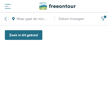
Waar gaat de reis
Datum invoegen
Routes
naar toe?
Zoek in dit gebied
Campings
Magazine
Partners
Registreren
Inloggen
Nieuwsbrief
Vragen &