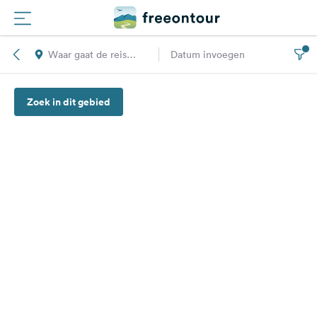
Waar gaat de reis
Datum invoegen
Routes
naar toe?
Zoek in dit gebied
Campings
Magazine
Partners
Registreren
Inloggen
Nieuwsbrief
Vragen &