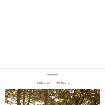
Feedback
Taal:
Nederlands
Volg
ons
op
social
media
Facebook
Instagram
6 plaatsen in de buurt