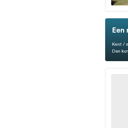
Een 
Kent / 
Dan kun