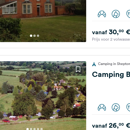
30,
00
vanaf
Prijs voor 2 volwass
Camping in Shepton 
Camping B
26,
00
vanaf