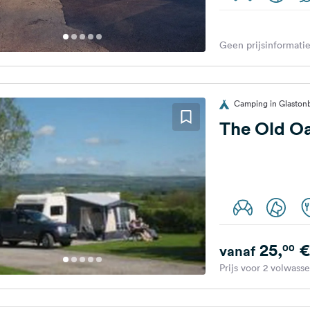
Geen prijsinformatie
Camping in Glastonb
The Old Oa
25,
€
00
vanaf
Prijs voor 2 volwass