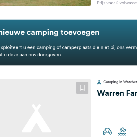
Prijs voor 2 volwass
nieuwe camping toevoegen
exploiteert u een camping of camperplaats die niet bij ons verm
t u deze aan ons doorgeven.
Camping in Watchet,
Warren Fa