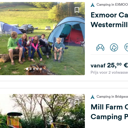
Camping in EXMOOR,
Exmoor C
Westermil
25,
€
00
vanaf
Prijs voor 2 volwass
Camping in Bridgwat
Mill Farm 
Camping P