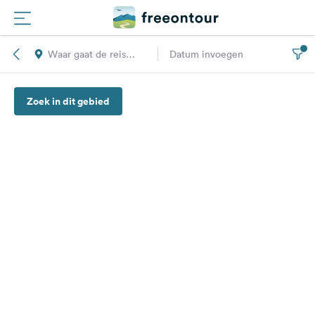
Waar gaat de reis
Datum invoegen
Routes
naar toe?
Zoek in dit gebied
Campings
Magazine
Partners
Registreren
Inloggen
Nieuwsbrief
Vragen &