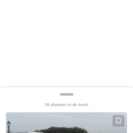
Feedback
Taal:
Nederlands
Volg
ons
op
social
media
Facebook
Instagram
38 plaatsen in de buurt