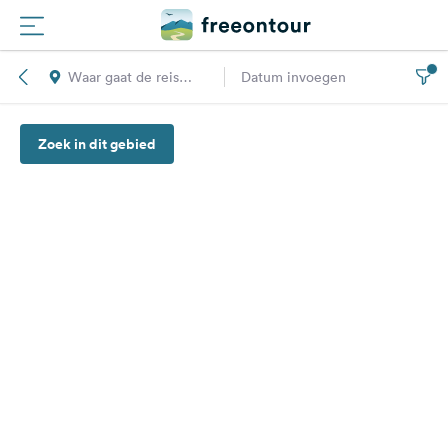
Waar gaat de reis
Datum invoegen
Routes
naar toe?
Zoek in dit gebied
Campings
Magazine
Partners
Registreren
Inloggen
Nieuwsbrief
Vragen &