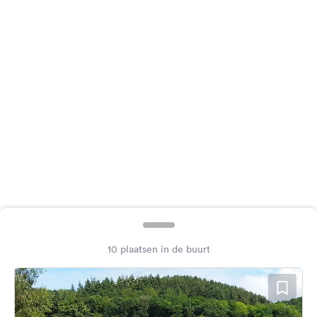
Feedback
Taal:
Nederlands
Volg
ons
op
social
media
Facebook
Instagram
10 plaatsen in de buurt