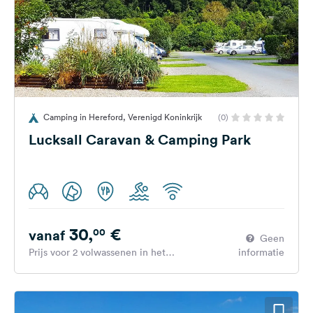
Camping in Hereford, Verenigd Koninkrijk
(0)
Lucksall Caravan & Camping Park
30,
€
00
vanaf
Geen
Prijs voor 2 volwassenen in het
informatie
hoogseizoen