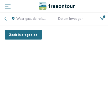
Waar gaat de reis
Datum invoegen
Routes
naar toe?
Zoek in dit gebied
Campings
Magazine
Partners
Registreren
Inloggen
Nieuwsbrief
Vragen &