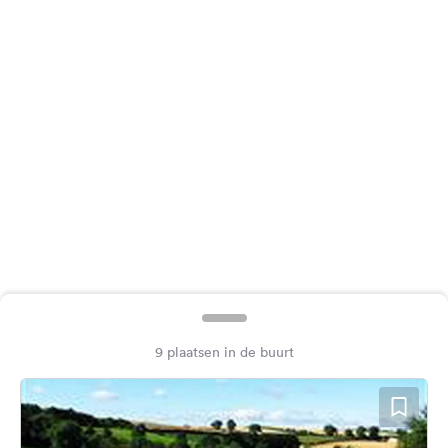
Feedback
Taal:
Nederlands
Volg
ons
op
social
media
Facebook
Instagram
9 plaatsen in de buurt