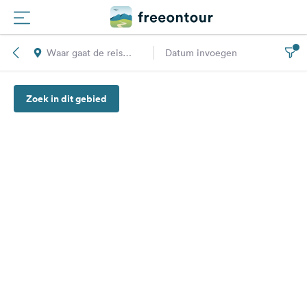
Waar gaat de reis
Datum invoegen
Routes
naar toe?
Zoek in dit gebied
Campings
Magazine
Partners
Registreren
Inloggen
Nieuwsbrief
Vragen &