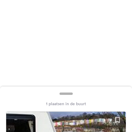
Feedback
Taal:
Nederlands
Volg
ons
op
social
media
Facebook
Instagram
1 plaatsen in de buurt