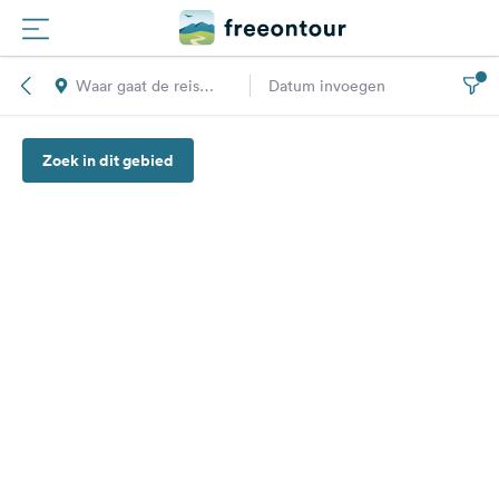
Waar gaat de reis
Datum invoegen
Routes
naar toe?
Zoek in dit gebied
Campings
Magazine
Partners
Registreren
Inloggen
Nieuwsbrief
Vragen &