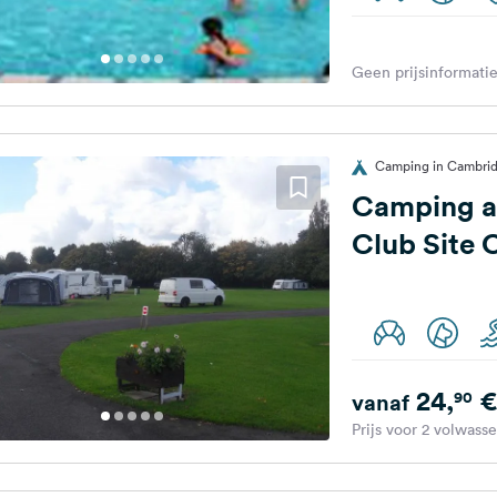
Geen prijsinformatie
Camping in Cambrid
Camping a
Club Site
24,
€
90
vanaf
Prijs voor 2 volwass