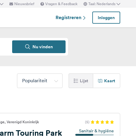
Nieuwsbrief
Vragen & Feedback
Taal: Nederlands
Registreren
Inloggen
Nu vinden
Populariteit
Lijst
Kaart
ge, Verenigd Koninkrijk
(5)
Farm Touring Park
Sanitair & hygiëne