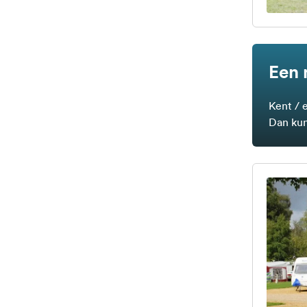
Een 
Kent / 
Dan kun