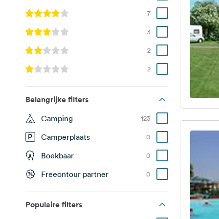
7
3
2
2
Belangrijke filters
Camping
123
Camperplaats
0
Boekbaar
0
Freeontour partner
0
Populaire filters