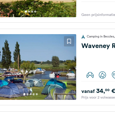
Geen prijsinformatie
Camping in Beccles,
Waveney R
34,
00
vanaf
Prijs voor 2 volwass