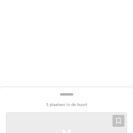
Feedback
Taal:
Nederlands
Volg
ons
op
social
media
Facebook
Instagram
3 plaatsen in de buurt