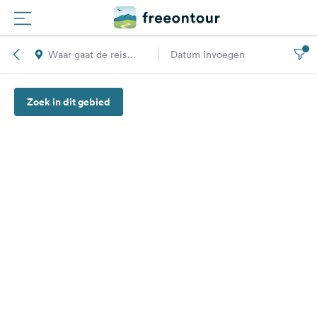
Waar gaat de reis
Datum invoegen
Routes
naar toe?
Zoek in dit gebied
Campings
Magazine
Partners
Registreren
Inloggen
Nieuwsbrief
Vragen &