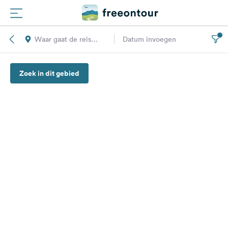
Waar gaat de reis
Datum invoegen
Routes
naar toe?
Zoek in dit gebied
Campings
Magazine
Partners
Registreren
Inloggen
Nieuwsbrief
Vragen &