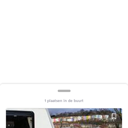
Feedback
Taal:
Nederlands
Volg
ons
op
social
media
Facebook
Instagram
1 plaatsen in de buurt