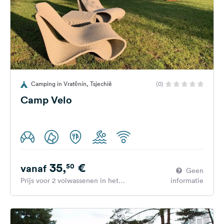
Camping in Vratěnín, Tsjechië
(0)
Camp Velo
35,
€
50
vanaf
Geen
Prijs voor 2 volwassenen in het
informatie
hoogseizoen