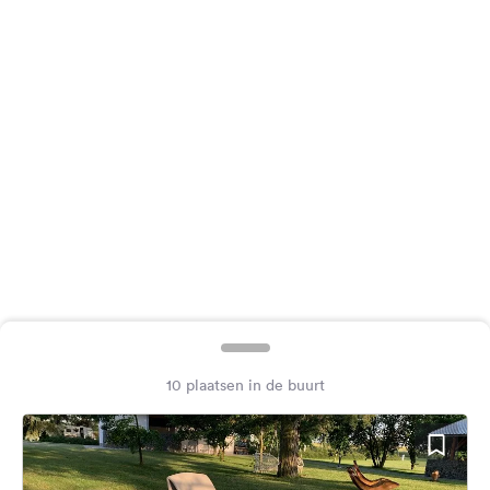
Feedback
Taal:
Nederlands
Volg
ons
op
social
media
Facebook
Instagram
10 plaatsen in de buurt