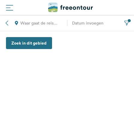
Waar gaat de reis
Datum invoegen
Routes
naar toe?
Zoek in dit gebied
Campings
Magazine
Partners
Registreren
Inloggen
Nieuwsbrief
Vragen &