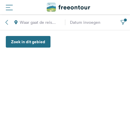
Waar gaat de reis
Datum invoegen
Routes
naar toe?
Zoek in dit gebied
Campings
Magazine
Partners
Registreren
Inloggen
Nieuwsbrief
Vragen &