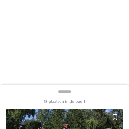
Feedback
Taal:
Nederlands
Volg
ons
op
social
media
Facebook
Instagram
18 plaatsen in de buurt