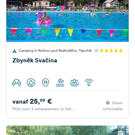
Camping in Rožnov pod Radhoštěm, Tsjechië
(2)
Zbyněk Svačina
25,
€
00
vanaf
Geen
Prijs voor 2 volwassenen in het
informatie
hoogseizoen