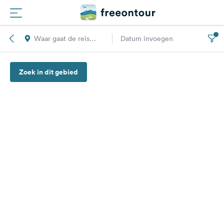
Waar gaat de reis
Datum invoegen
Routes
naar toe?
Zoek in dit gebied
Campings
Magazine
Partners
Registreren
Inloggen
Nieuwsbrief
Vragen &