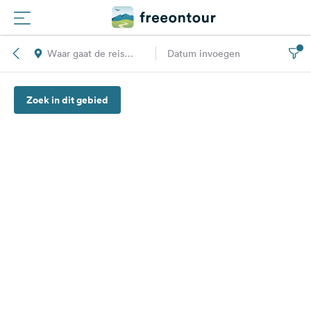
Waar gaat de reis
Datum invoegen
Routes
naar toe?
Zoek in dit gebied
Campings
Magazine
Partners
Registreren
Inloggen
Nieuwsbrief
Vragen &