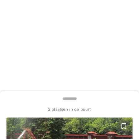
Feedback
Taal:
Nederlands
Volg
ons
op
social
media
Facebook
Instagram
2 plaatsen in de buurt