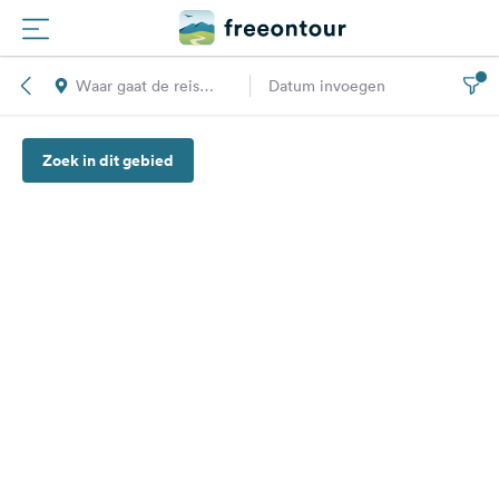
Waar gaat de reis
Datum invoegen
Routes
naar toe?
Zoek in dit gebied
Campings
Magazine
Partners
Registreren
Inloggen
Nieuwsbrief
Vragen &