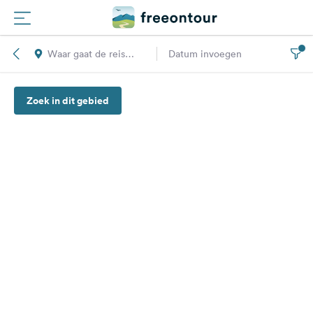
Waar gaat de reis
Datum invoegen
Routes
naar toe?
Zoek in dit gebied
Campings
Magazine
Partners
Registreren
Inloggen
Nieuwsbrief
Vragen &