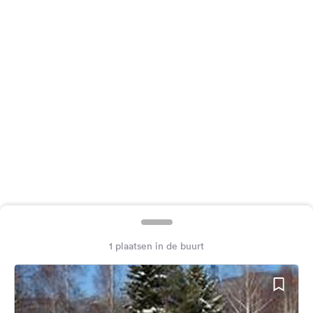
Feedback
Taal:
Nederlands
Volg
ons
op
social
media
Facebook
Instagram
1 plaatsen in de buurt