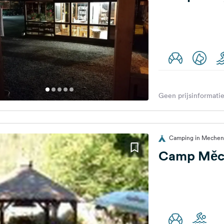
Geen prijsinformatie
Camping in Mecheni
Camp Měc