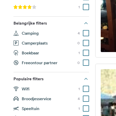
1
Belangrijke filters
Camping
4
Camperplaats
0
Boekbaar
1
Freeontour partner
0
Populaire filters
Wifi
1
Broodjesservice
4
Speeltuin
1