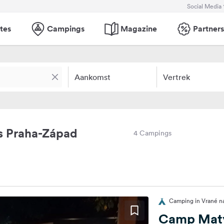
Social Media
tes
Campings
Magazine
Partners
Aankomst
Vertrek
s Praha-Západ
4 Campings
Camping in Vrané na
Camp Mat