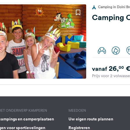
Camping in Dolni Br
Camping O
26,
00
vanaf
Prijs voor 2 volwass
 HET ONDERWERP KAMPEREN
MEEDOEN
campings en camperplaatsen
Uw eigen route plannen
gen voor sportievelingen
Registreren