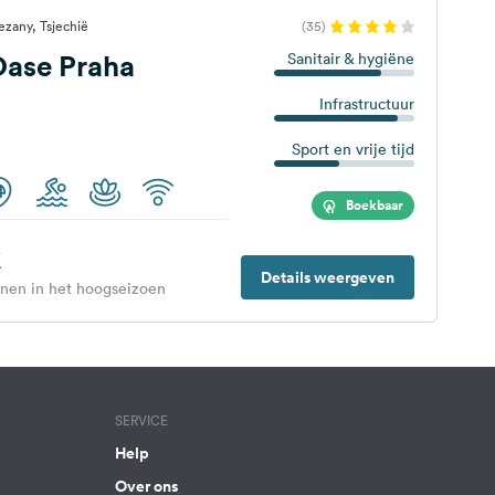
ezany, Tsjechië
(35)
ase Praha
Sanitair & hygiëne
Infrastructuur
Sport en vrije tijd
Boekbaar
€
Details weergeven
enen in het hoogseizoen
SERVICE
Help
Over ons