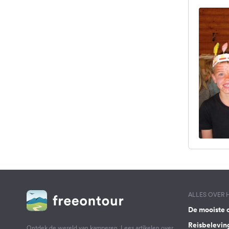
ALLES OVER
De mooiste 
Reisbelevin
Ontdek de wereld van kamperen. Lees artikelen over