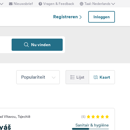
Nieuwsbrief
Vragen & Feedback
Taal: Nederlands
Registreren
Inloggen
Nu vinden
Populariteit
Lijst
Kaart
d Vltavou, Tsjechië
(5)
yáš
Sanitair & hygiëne