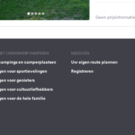
Geen prijsinformatie
 HET ONDERWERP KAMPEREN
MEEDOEN
campings en camperplaatsen
Uw eigen route plannen
gen voor sportievelingen
Registreren
gen voor genieters
gen voor cultuurliefhebbers
en voor de hele familie