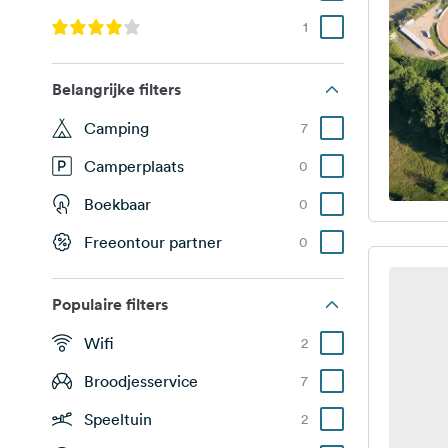
1
Belangrijke filters
Camping
7
Camperplaats
0
Boekbaar
0
Freeontour partner
0
Populaire filters
Wifi
2
Broodjesservice
7
Speeltuin
2