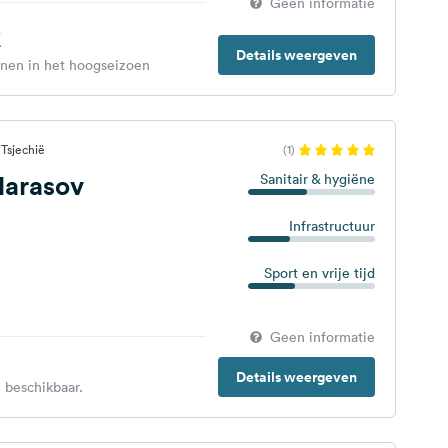
Geen informatie
€
Details weergeven
enen in het hoogseizoen
Tsjechië
(1)
arasov
Sanitair & hygiëne
Infrastructuur
Sport en vrije tijd
Geen informatie
Details weergeven
 beschikbaar.