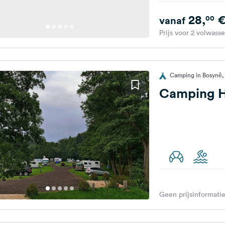
28,
00
vanaf
Prijs voor 2 volwass
Camping in Bosyně, 
Camping H
Geen prijsinformatie