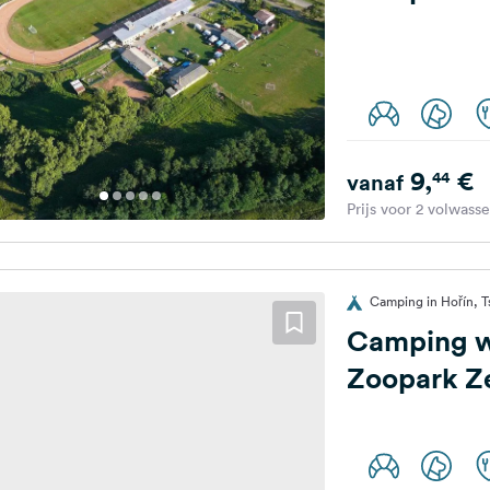
9,
€
44
vanaf
Prijs voor 2 volwass
Camping in Hořín, T
Camping wi
Zoopark Ze