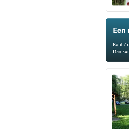
Een 
Kent / 
Dan kun