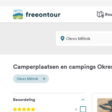
Rou
Camperplaatsen en campings Okre
×
Okres Mělník
Beoordeling
4