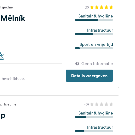
Tsjechië
(2)
Mělník
Sanitair & hygiëne
Infrastructuur
Sport en vrije tijd
Geen informatie
Details weergeven
 beschikbaar.
, Tsjechië
(0)
mp
Sanitair & hygiëne
Infrastructuur