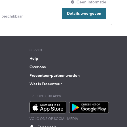
Geen informatie
Details weergeven
 beschikbaar.
SERVICE
Help
Over ons
Freeontour-partner worden
Wat is Freeontour
FREEONTOUR APPS
VOLG ONS OP SOCIAL MEDIA
Facebook