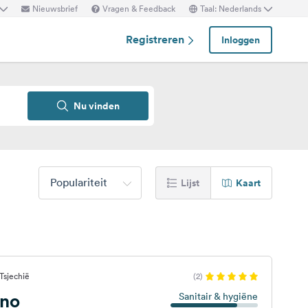
Nieuwsbrief
Vragen & Feedback
Taal: Nederlands
Registreren
Inloggen
Nu vinden
Populariteit
Lijst
Kaart
Tsjechië
(2)
no
Sanitair & hygiëne