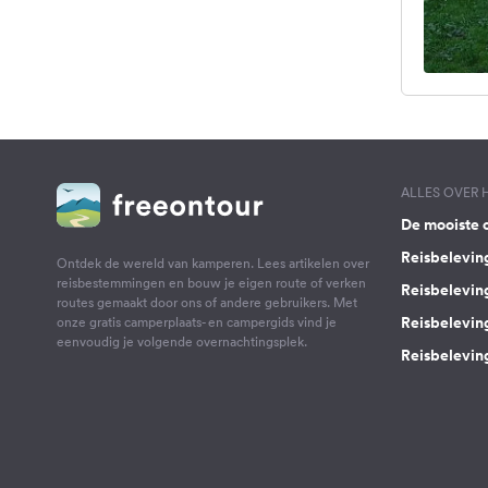
ALLES OVER
De mooiste 
Reisbelevin
Ontdek de wereld van kamperen. Lees artikelen over
reisbestemmingen en bouw je eigen route of verken
Reisbelevin
routes gemaakt door ons of andere gebruikers. Met
Reisbelevin
onze gratis camperplaats- en campergids vind je
eenvoudig je volgende overnachtingsplek.
Reisbeleving