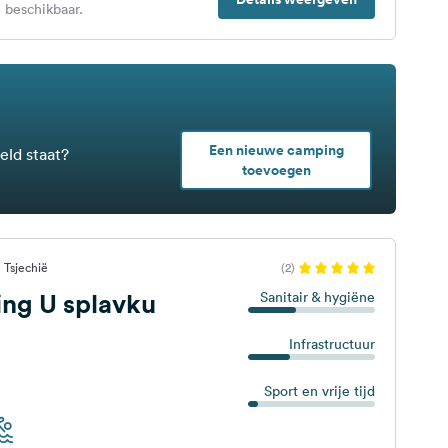
 beschikbaar.
Een nieuwe camping
eld staat?
toevoegen
 Tsjechië
(2)
ng U splavku
Sanitair & hygiëne
Infrastructuur
Sport en vrije tijd