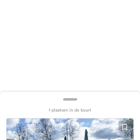
Feedback
Taal:
Nederlands
Volg
ons
op
social
media
Facebook
Instagram
1 plaatsen in de buurt