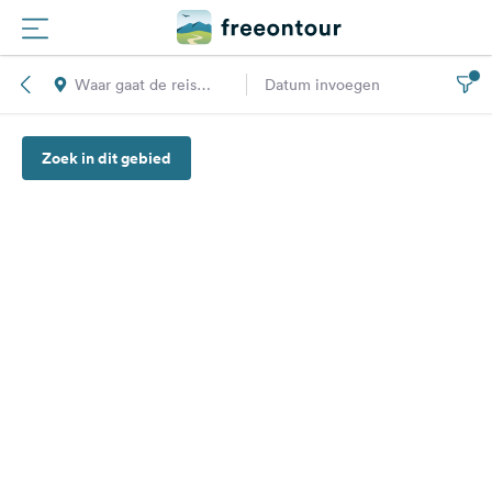
Waar gaat de reis
Datum invoegen
Routes
naar toe?
Zoek in dit gebied
Campings
Magazine
Partners
Registreren
Inloggen
Nieuwsbrief
Vragen &