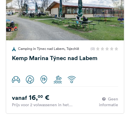
Camping in Týnec nad Labem, Tsjechië
(0)
Kemp Marina Týnec nad Labem
16,
€
00
vanaf
Geen
Prijs voor 2 volwassenen in het
informatie
hoogseizoen