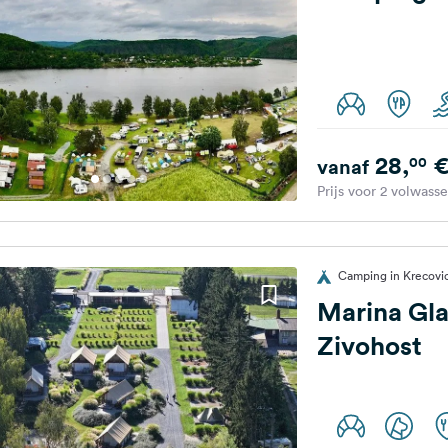
28,
00
vanaf
Prijs voor 2 volwass
Camping in Krecovic
Marina Gl
Zivohost