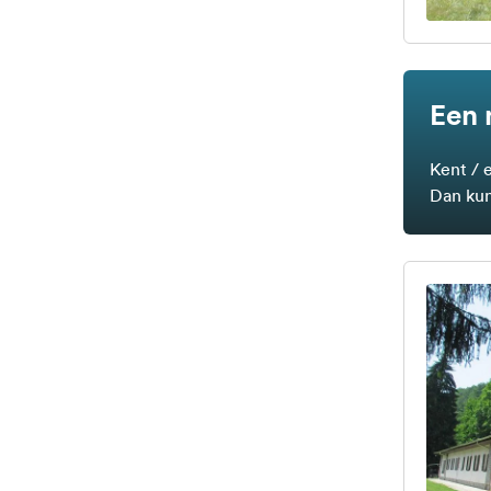
Een 
Kent / 
Dan kun