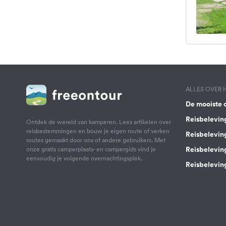
ALLES OVER
De mooiste 
Reisbelevin
Ontdek de wereld van kamperen. Lees artikelen over
reisbestemmingen en bouw je eigen route of verken
Reisbelevin
routes gemaakt door ons of andere gebruikers. Met
Reisbelevin
onze gratis camperplaats- en campergids vind je
eenvoudig je volgende overnachtingsplek.
Reisbeleving