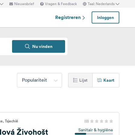
Nieuwsbrief
Vragen & Feedback
Taal: Nederlands
Registreren
Inloggen
Nu vinden
Populariteit
Lijst
Kaart
e, Tsjechië
(0)
ová Živohošt
Sanitair & hygiëne