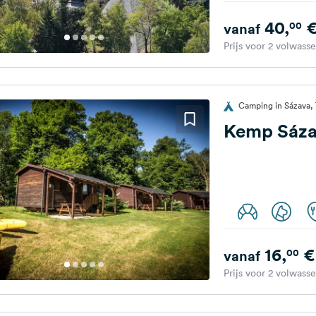
40,
00
vanaf
Prijs voor 2 volwass
Camping in Sázava, 
Kemp Sáz
16,
€
00
vanaf
Prijs voor 2 volwass