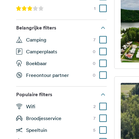
1
Belangrijke filters
Camping
7
Camperplaats
0
Boekbaar
0
Freeontour partner
0
Populaire filters
Wifi
2
Broodjesservice
7
Speeltuin
5