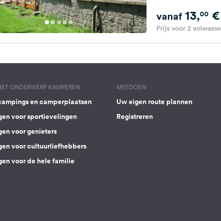
13,
€
00
vanaf
Prijs voor 2 volwass
 HET ONDERWERP KAMPEREN
MEEDOEN
campings en camperplaatsen
Uw eigen route plannen
gen voor sportievelingen
Registreren
gen voor genieters
gen voor cultuurliefhebbers
en voor de hele familie