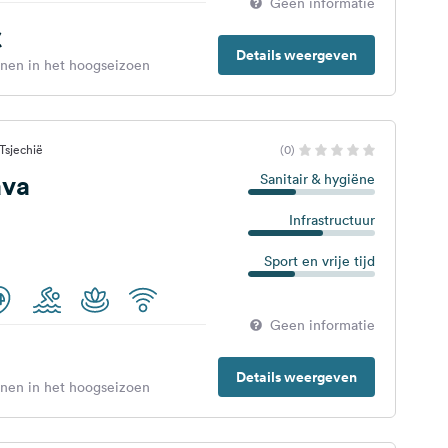
Geen informatie
€
Details weergeven
enen in het hoogseizoen
Tsjechië
(0)
ava
Sanitair & hygiëne
Infrastructuur
Sport en vrije tijd
Geen informatie
Details weergeven
enen in het hoogseizoen