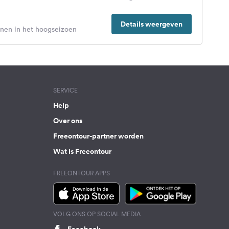
Details weergeven
enen in het hoogseizoen
SERVICE
Help
Over ons
Freeontour-partner worden
Wat is Freeontour
FREEONTOUR APPS
VOLG ONS OP SOCIAL MEDIA
Facebook