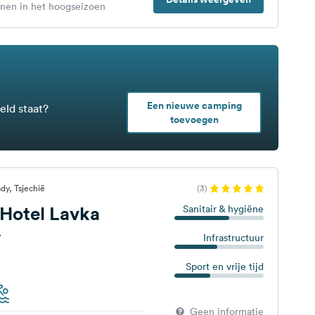
enen in het hoogseizoen
Een nieuwe camping
eld staat?
toevoegen
y, Tsjechië
(3)
Hotel Lavka
Sanitair & hygiëne
y
Infrastructuur
Sport en vrije tijd
Geen informatie